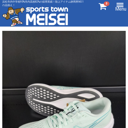
浜松市内中学校95%市内高校82%の採用実績！陸上アイテム静岡県NO.1
0
の品揃え！
Menu