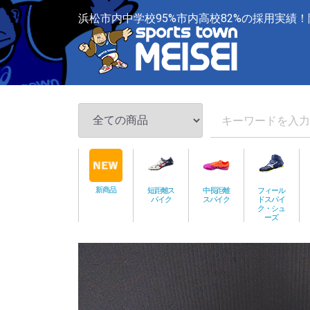
浜松市内中学校95%市内高校82%の採用実績！
新商品
短距離ス
中長距離
フィール
パイク
スパイク
ドスパイ
ク・シュ
ーズ