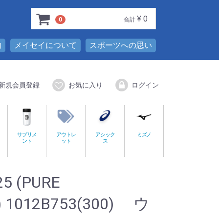
¥ 0
0
合計
内
メイセイについて
スポーツへの思い
新規会員登録
お気に入り
ログイン
サプリメ
アウトレ
アシック
ミズノ
ント
ット
ス
25 (PURE
) 1012B753(300) ウ