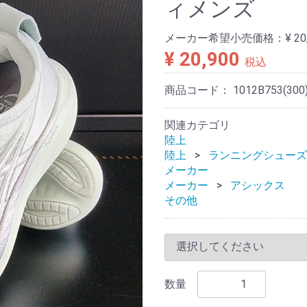
ィメンズ
メーカー希望小売価格：
¥ 20
¥ 20,900
税込
商品コード：
1012B753(300
関連カテゴリ
陸上
陸上
ランニングシューズ
メーカー
メーカー
アシックス
その他
数量