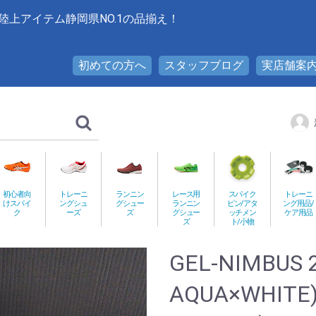
陸上アイテム静岡県NO.1の品揃え！
初めての方へ
スタッフブログ
実店舗案
初心者向
トレーニ
ランニン
レース用
スパイク
トレーニ
けスパイ
ングシュ
グシュー
ランニン
ピン/アタ
ング用品/
ク
ーズ
ズ
グシュー
ッチメン
ケア用品
ズ
ト/小物
GEL-NIMBUS 
AQUA×WHITE